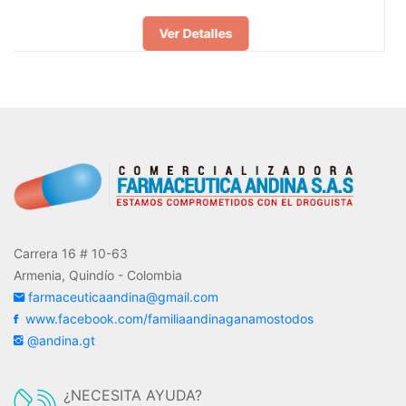
talles
Ver De
Carrera 16 # 10-63
Armenia, Quindío - Colombia
farmaceuticaandina@gmail.com
www.facebook.com/familiaandinaganamostodos
@andina.gt
¿NECESITA AYUDA?