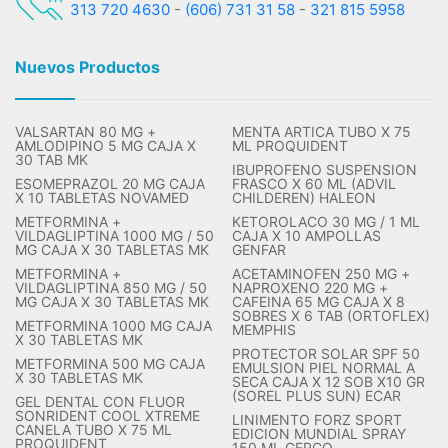
313 720 4630
-
(606) 731 31 58
-
321 815 5958
Nuevos Productos
VALSARTAN 80 MG +
MENTA ARTICA TUBO X 75
AMLODIPINO 5 MG CAJA X
ML PROQUIDENT
30 TAB MK
IBUPROFENO SUSPENSION
ESOMEPRAZOL 20 MG CAJA
FRASCO X 60 ML (ADVIL
X 10 TABLETAS NOVAMED
CHILDEREN) HALEON
METFORMINA +
KETOROLACO 30 MG / 1 ML
VILDAGLIPTINA 1000 MG / 50
CAJA X 10 AMPOLLAS
MG CAJA X 30 TABLETAS MK
GENFAR
METFORMINA +
ACETAMINOFEN 250 MG +
VILDAGLIPTINA 850 MG / 50
NAPROXENO 220 MG +
MG CAJA X 30 TABLETAS MK
CAFEINA 65 MG CAJA X 8
SOBRES X 6 TAB (ORTOFLEX)
METFORMINA 1000 MG CAJA
MEMPHIS
X 30 TABLETAS MK
PROTECTOR SOLAR SPF 50
METFORMINA 500 MG CAJA
EMULSION PIEL NORMAL A
X 30 TABLETAS MK
SECA CAJA X 12 SOB X10 GR
(SOREL PLUS SUN) ECAR
GEL DENTAL CON FLUOR
SONRIDENT COOL XTREME
LINIMENTO FORZ SPORT
CANELA TUBO X 75 ML
EDICION MUNDIAL SPRAY
PROQUIDENT
150 ML GERCO