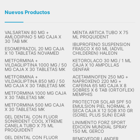
Nuevos Productos
VALSARTAN 80 MG +
MENTA ARTICA TUBO X 75
AMLODIPINO 5 MG CAJA X
ML PROQUIDENT
30 TAB MK
IBUPROFENO SUSPENSION
ESOMEPRAZOL 20 MG CAJA
FRASCO X 60 ML (ADVIL
X 10 TABLETAS NOVAMED
CHILDEREN) HALEON
METFORMINA +
KETOROLACO 30 MG / 1 ML
VILDAGLIPTINA 1000 MG / 50
CAJA X 10 AMPOLLAS
MG CAJA X 30 TABLETAS MK
GENFAR
METFORMINA +
ACETAMINOFEN 250 MG +
VILDAGLIPTINA 850 MG / 50
NAPROXENO 220 MG +
MG CAJA X 30 TABLETAS MK
CAFEINA 65 MG CAJA X 8
SOBRES X 6 TAB (ORTOFLEX)
METFORMINA 1000 MG CAJA
MEMPHIS
X 30 TABLETAS MK
PROTECTOR SOLAR SPF 50
METFORMINA 500 MG CAJA
EMULSION PIEL NORMAL A
X 30 TABLETAS MK
SECA CAJA X 12 SOB X10 GR
(SOREL PLUS SUN) ECAR
GEL DENTAL CON FLUOR
SONRIDENT COOL XTREME
LINIMENTO FORZ SPORT
CANELA TUBO X 75 ML
EDICION MUNDIAL SPRAY
PROQUIDENT
150 ML GERCO
GEL DENTAL CON FLUOR
REMOVEDOR LANDER