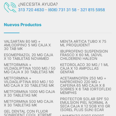
¿NECESITA AYUDA?
313 720 4630
-
(606) 731 31 58
-
321 815 5958
Nuevos Productos
VALSARTAN 80 MG +
MENTA ARTICA TUBO X 75
AMLODIPINO 5 MG CAJA X
ML PROQUIDENT
30 TAB MK
IBUPROFENO SUSPENSION
ESOMEPRAZOL 20 MG CAJA
FRASCO X 60 ML (ADVIL
X 10 TABLETAS NOVAMED
CHILDEREN) HALEON
METFORMINA +
KETOROLACO 30 MG / 1 ML
VILDAGLIPTINA 1000 MG / 50
CAJA X 10 AMPOLLAS
MG CAJA X 30 TABLETAS MK
GENFAR
METFORMINA +
ACETAMINOFEN 250 MG +
VILDAGLIPTINA 850 MG / 50
NAPROXENO 220 MG +
MG CAJA X 30 TABLETAS MK
CAFEINA 65 MG CAJA X 8
SOBRES X 6 TAB (ORTOFLEX)
METFORMINA 1000 MG CAJA
MEMPHIS
X 30 TABLETAS MK
PROTECTOR SOLAR SPF 50
METFORMINA 500 MG CAJA
EMULSION PIEL NORMAL A
X 30 TABLETAS MK
SECA CAJA X 12 SOB X10 GR
(SOREL PLUS SUN) ECAR
GEL DENTAL CON FLUOR
SONRIDENT COOL XTREME
LINIMENTO FORZ SPORT