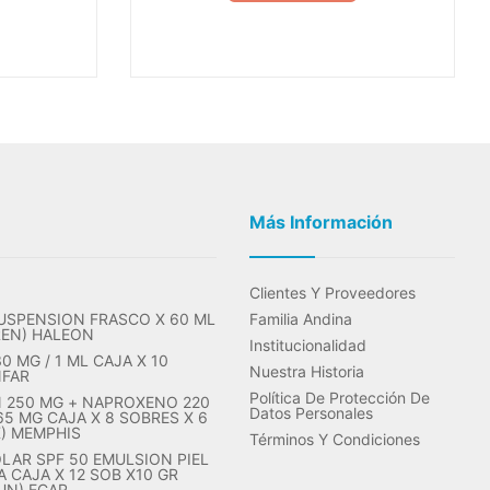
Más Información
Clientes Y Proveedores
USPENSION FRASCO X 60 ML
Familia Andina
REN) HALEON
Institucionalidad
 MG / 1 ML CAJA X 10
Nuestra Historia
NFAR
Política De Protección De
 250 MG + NAPROXENO 220
Datos Personales
65 MG CAJA X 8 SOBRES X 6
X) MEMPHIS
Términos Y Condiciones
LAR SPF 50 EMULSION PIEL
 CAJA X 12 SOB X10 GR
UN) ECAR