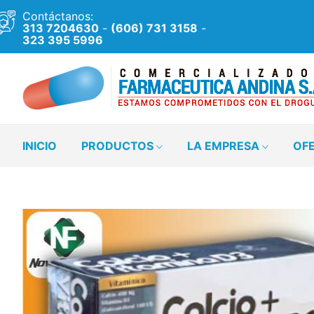
Contáctanos:
313 7204630
-
(606) 731 3158
-
323 395 5996
INICIO
PRODUCTOS
LA EMPRESA
OF