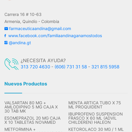
Carrera 16 # 10-63
Armenia, Quindío - Colombia
farmaceuticaandina@gmail.com
www.facebook.com/familiaandinaganamostodos
@andina.gt
¿NECESITA AYUDA?
313 720 4630
-
(606) 731 31 58
-
321 815 5958
Nuevos Productos
VALSARTAN 80 MG +
MENTA ARTICA TUBO X 75
AMLODIPINO 5 MG CAJA X
ML PROQUIDENT
30 TAB MK
IBUPROFENO SUSPENSION
ESOMEPRAZOL 20 MG CAJA
FRASCO X 60 ML (ADVIL
X 10 TABLETAS NOVAMED
CHILDEREN) HALEON
METFORMINA +
KETOROLACO 30 MG / 1 ML