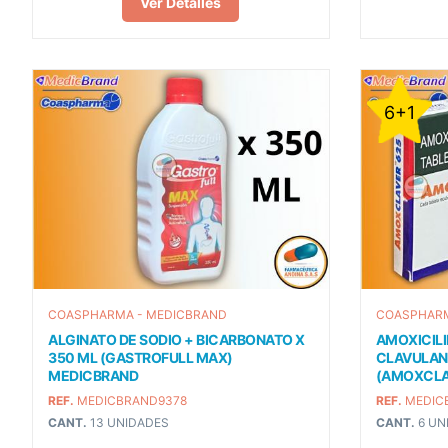
Ver Detalles
6+1
COASPHARMA - MEDICBRAND
COASPHARM
ALGINATO DE SODIO + BICARBONATO X
AMOXICILI
350 ML (GASTROFULL MAX)
CLAVULANI
MEDICBRAND
(AMOXCLA
REF.
MEDICBRAND9378
REF.
MEDIC
CANT.
13 UNIDADES
CANT.
6 UN