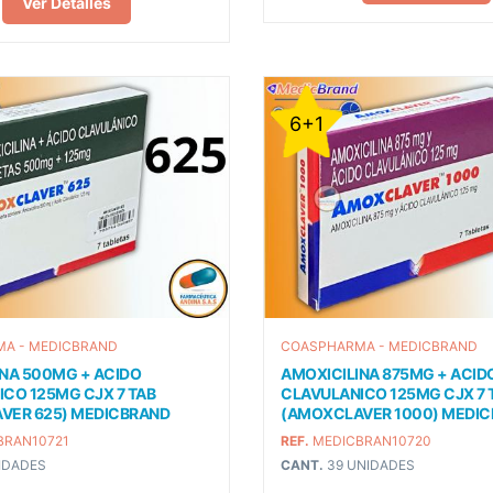
Ver Detalles
6+1
A - MEDICBRAND
COASPHARMA - MEDICBRAND
NA 500MG + ACIDO
AMOXICILINA 875MG + ACID
CO 125MG CJX 7 TAB
CLAVULANICO 125MG CJX 7 
VER 625) MEDICBRAND
(AMOXCLAVER 1000) MEDI
BRAN10721
REF.
MEDICBRAN10720
IDADES
CANT.
39 UNIDADES