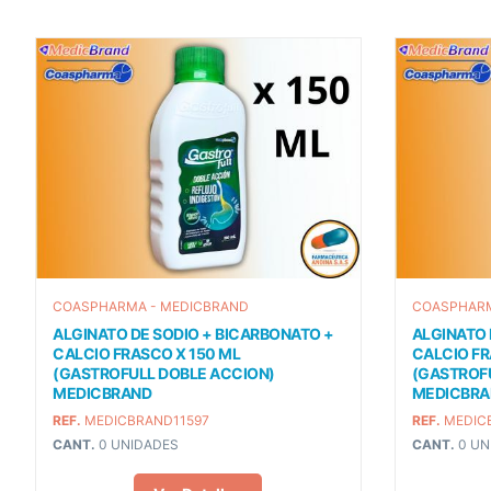
COASPHARMA - MEDICBRAND
COASPHARM
ALGINATO DE SODIO + BICARBONATO +
ALGINATO 
CALCIO FRASCO X 150 ML
CALCIO FR
(GASTROFULL DOBLE ACCION)
(GASTROF
MEDICBRAND
MEDICBRA
REF.
MEDICBRAND11597
REF.
MEDIC
CANT.
0 UNIDADES
CANT.
0 UN