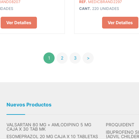
RAND08207
REF.
MEDICBRAND2297
IDADES
CANT.
220 UNIDADES
Ver Detalles
Ver Detalles
1
2
3
>
Nuevos Productos
VALSARTAN 80 MG + AMLODIPINO 5 MG
PROQUIDENT
CAJA X 30 TAB MK
IBUPROFENO S
ESOMEPRAZOL 20 MG CAJA X 10 TABLETAS
(ADVIL CHILDE