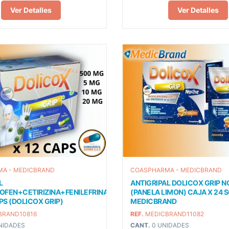
Ver Detalles
Ver Detalles
A - MEDICBRAND
COASPHARMA - MEDICBRAND
L
ANTIGRIPAL DOLICOX GRIP 
OFEN+CETIRIZINA+FENILEFRINA+CAFEINA
(PANELA LIMON) CAJA X 24 
PS (DOLICOX GRIP)
MEDICBRAND
BRAND10816
REF.
MEDICBRAND11082
NIDADES
CANT.
0 UNIDADES