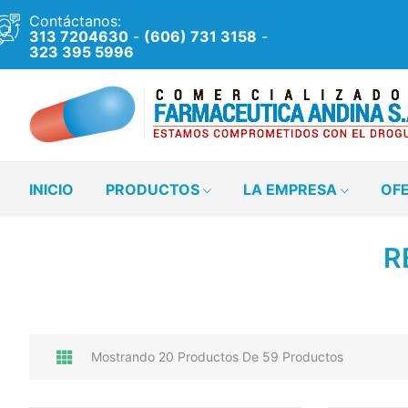
Contáctanos:
313 7204630
-
(606) 731 3158
-
323 395 5996
INICIO
PRODUCTOS
LA EMPRESA
OF
R
Mostrando 20 Productos De 59 Productos