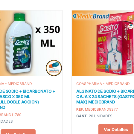
A - MEDICBRAND
COASPHARMA - MEDICBRAND
DE SODIO + BICARBONATO +
ALGINATO DE SODIO + BICA
ASCO X 350 ML
CAJA X 24 SACHETS (GASTR
ULL DOBLE ACCION)
MAX) MEDICBRAND
ND
REF.
MEDICBRAND9377
BRAND11780
CANT.
26 UNIDADES
IDADES
Ver Detalles