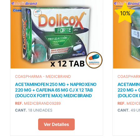
10%
COASPHARMA - MEDICBRAND
COASPHARM
ACETAMINOFEN 250 MG + NAPROXENO
ACETAMIN
220 MG + CAFEINA 65 MG CJ X 12 TAB
220 MG + 
(DOLICOX FORTE MAX) MEDICBRAND
(DOLICOX
REF.
MEDICBRAND09289
REF.
MEDIC
CANT.
18 UNIDADES
CANT.
49 U
Ver Detalles