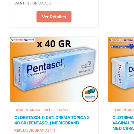
CANT.
35 UNIDADES
Ver Detalles
COASPHARMA - MEDICBRAND
COASPHARM
CLOBETASOL 0.05% CREMA TOPICA X
CLOTRIMA
40 GR (PENTASOL) MEDICBRAND
VAGINAL T
MEDICBRA
REF.
MEDICBRAND2411