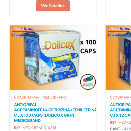
Ver Detalles
COASPHARMA - MEDICBRAND
COASPHARM
ANTIGRIPAL
ANTIGRIPA
ACETAMINOFEN+CETIRIZINA+FENILEFRINA+CAFEINA
ACETAMIN
CJ X 100 CAPS (DOLICOX GRIP)
CJ X 12 CA
MEDICBRAND
REF.
MEDIC
REF.
MEDICBRAND10815
CANT.
14 U