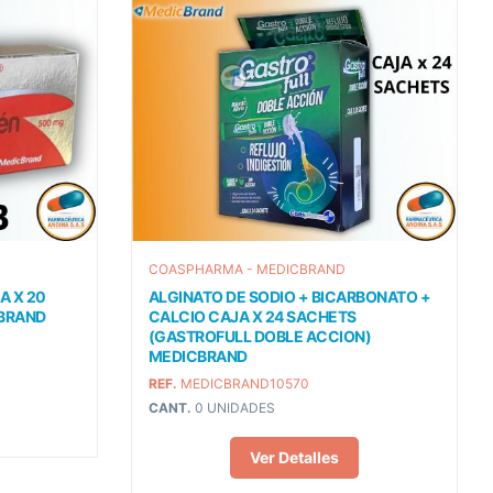
COASPHARMA - MEDICBRAND
A X 20
ALGINATO DE SODIO + BICARBONATO +
CBRAND
CALCIO CAJA X 24 SACHETS
(GASTROFULL DOBLE ACCION)
MEDICBRAND
REF.
MEDICBRAND10570
CANT.
0 UNIDADES
Ver Detalles