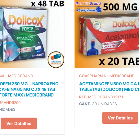
A - MEDICBRAND
COASPHARMA - MEDICBRAND
OFEN 250 MG + NAPROXENO
ACETAMINOFEN 500 MG CAJ
CAFEINA 65 MG CJ X 48 TAB
TABLETAS (DOLICOX) MEDI
 FORTE MAX) MEDICBRAND
REF.
MEDICBRAND12171
BRAND9290
CANT.
39 UNIDADES
NIDADES
Ver Detalles
Ver Detalles