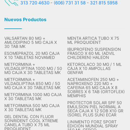
313 720 4630
-
(606) 731 31 58
-
321 815 5958
Nuevos Productos
VALSARTAN 80 MG +
MENTA ARTICA TUBO X 75
AMLODIPINO 5 MG CAJA X
ML PROQUIDENT
30 TAB MK
IBUPROFENO SUSPENSION
ESOMEPRAZOL 20 MG CAJA
FRASCO X 60 ML (ADVIL
X 10 TABLETAS NOVAMED
CHILDEREN) HALEON
METFORMINA +
KETOROLACO 30 MG / 1 ML
VILDAGLIPTINA 1000 MG / 50
CAJA X 10 AMPOLLAS
MG CAJA X 30 TABLETAS MK
GENFAR
METFORMINA +
ACETAMINOFEN 250 MG +
VILDAGLIPTINA 850 MG / 50
NAPROXENO 220 MG +
MG CAJA X 30 TABLETAS MK
CAFEINA 65 MG CAJA X 8
SOBRES X 6 TAB (ORTOFLEX)
METFORMINA 1000 MG CAJA
MEMPHIS
X 30 TABLETAS MK
PROTECTOR SOLAR SPF 50
METFORMINA 500 MG CAJA
EMULSION PIEL NORMAL A
X 30 TABLETAS MK
SECA CAJA X 12 SOB X10 GR
(SOREL PLUS SUN) ECAR
GEL DENTAL CON FLUOR
SONRIDENT COOL XTREME
LINIMENTO FORZ SPORT
CANELA TUBO X 75 ML
EDICION MUNDIAL SPRAY
PROQUIDENT
150 ML GERCO