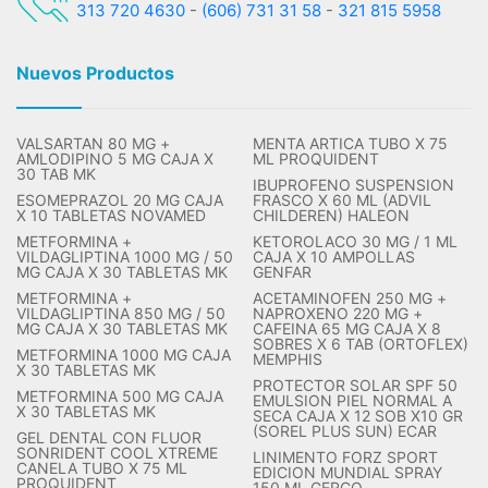
313 720 4630
-
(606) 731 31 58
-
321 815 5958
Nuevos Productos
VALSARTAN 80 MG +
MENTA ARTICA TUBO X 75
AMLODIPINO 5 MG CAJA X
ML PROQUIDENT
30 TAB MK
IBUPROFENO SUSPENSION
ESOMEPRAZOL 20 MG CAJA
FRASCO X 60 ML (ADVIL
X 10 TABLETAS NOVAMED
CHILDEREN) HALEON
METFORMINA +
KETOROLACO 30 MG / 1 ML
VILDAGLIPTINA 1000 MG / 50
CAJA X 10 AMPOLLAS
MG CAJA X 30 TABLETAS MK
GENFAR
METFORMINA +
ACETAMINOFEN 250 MG +
VILDAGLIPTINA 850 MG / 50
NAPROXENO 220 MG +
MG CAJA X 30 TABLETAS MK
CAFEINA 65 MG CAJA X 8
SOBRES X 6 TAB (ORTOFLEX)
METFORMINA 1000 MG CAJA
MEMPHIS
X 30 TABLETAS MK
PROTECTOR SOLAR SPF 50
METFORMINA 500 MG CAJA
EMULSION PIEL NORMAL A
X 30 TABLETAS MK
SECA CAJA X 12 SOB X10 GR
(SOREL PLUS SUN) ECAR
GEL DENTAL CON FLUOR
SONRIDENT COOL XTREME
LINIMENTO FORZ SPORT
CANELA TUBO X 75 ML
EDICION MUNDIAL SPRAY
PROQUIDENT
150 ML GERCO