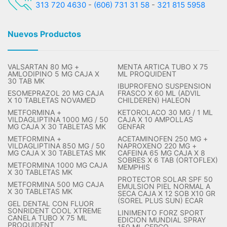
313 720 4630
-
(606) 731 31 58
-
321 815 5958
Nuevos Productos
VALSARTAN 80 MG +
MENTA ARTICA TUBO X 75
AMLODIPINO 5 MG CAJA X
ML PROQUIDENT
30 TAB MK
IBUPROFENO SUSPENSION
ESOMEPRAZOL 20 MG CAJA
FRASCO X 60 ML (ADVIL
X 10 TABLETAS NOVAMED
CHILDEREN) HALEON
METFORMINA +
KETOROLACO 30 MG / 1 ML
VILDAGLIPTINA 1000 MG / 50
CAJA X 10 AMPOLLAS
MG CAJA X 30 TABLETAS MK
GENFAR
METFORMINA +
ACETAMINOFEN 250 MG +
VILDAGLIPTINA 850 MG / 50
NAPROXENO 220 MG +
MG CAJA X 30 TABLETAS MK
CAFEINA 65 MG CAJA X 8
SOBRES X 6 TAB (ORTOFLEX)
METFORMINA 1000 MG CAJA
MEMPHIS
X 30 TABLETAS MK
PROTECTOR SOLAR SPF 50
METFORMINA 500 MG CAJA
EMULSION PIEL NORMAL A
X 30 TABLETAS MK
SECA CAJA X 12 SOB X10 GR
(SOREL PLUS SUN) ECAR
GEL DENTAL CON FLUOR
SONRIDENT COOL XTREME
LINIMENTO FORZ SPORT
CANELA TUBO X 75 ML
EDICION MUNDIAL SPRAY
PROQUIDENT
150 ML GERCO